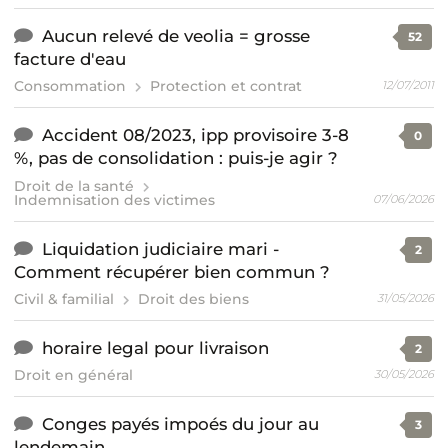
Aucun relevé de veolia = grosse
52
facture d'eau
Consommation
Protection et contrat
12/07/2011
Accident 08/2023, ipp provisoire 3-8
0
%, pas de consolidation : puis-je agir ?
Droit de la santé
Indemnisation des victimes
07/06/2026
Liquidation judiciaire mari -
2
Comment récupérer bien commun ?
Civil & familial
Droit des biens
31/05/2026
horaire legal pour livraison
2
Droit en général
30/05/2026
Conges payés impoés du jour au
3
lendemain