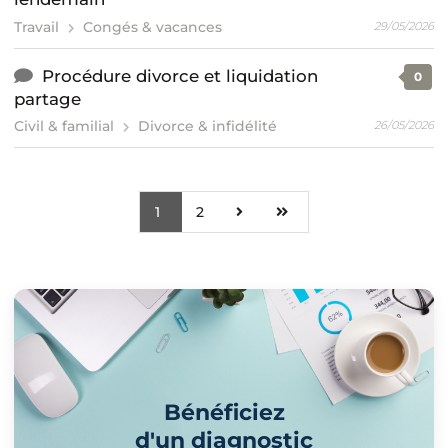
Travail
Congés & vacances
29/05/2026
Procédure divorce et liquidation
0
partage
Civil & familial
Divorce & infidélité
26/05/2026
1
2
Bénéficiez
d'un diagnostic