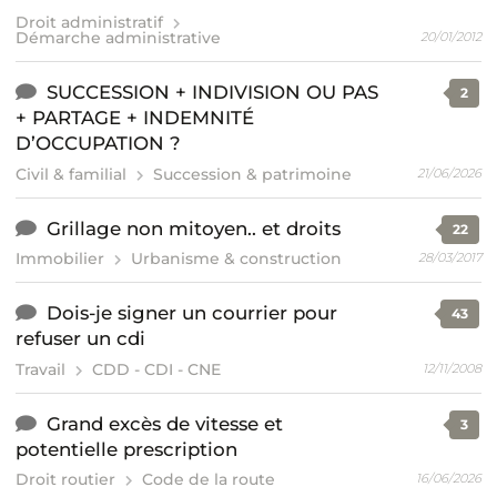
Droit administratif
Démarche administrative
20/01/2012
SUCCESSION + INDIVISION OU PAS
2
+ PARTAGE + INDEMNITÉ
D’OCCUPATION ?
Civil & familial
Succession & patrimoine
21/06/2026
Grillage non mitoyen.. et droits
22
Immobilier
Urbanisme & construction
28/03/2017
Dois-je signer un courrier pour
43
refuser un cdi
Travail
CDD - CDI - CNE
12/11/2008
Grand excès de vitesse et
3
potentielle prescription
Droit routier
Code de la route
16/06/2026