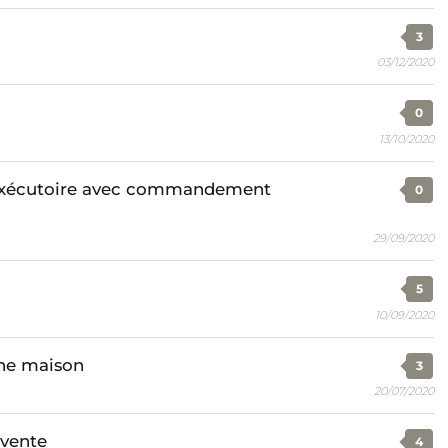
3
03/12/2020
0
13/10/2020
r exécutoire avec commandement
0
29/09/2020
5
10/09/2020
une maison
3
20/07/2020
 vente
4