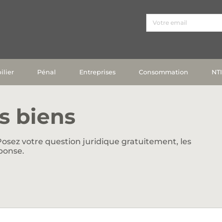
lier
Pénal
Entreprises
Consommation
NT
s biens
osez votre question juridique gratuitement, les
ponse.