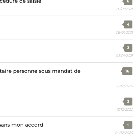
cédure de saisie
6
20/01/2021
4
08/01/2021
3
05/01/2021
taire personne sous mandat de
16
11/12/2020
2
13/12/2020
sans mon accord
5
04/12/2020