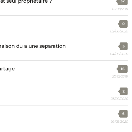
t seul propriétaire ?
32
01/08/2011
0
05/06/2020
aison du a une separation
3
04/05/2020
artage
16
27/12/2019
2
23/02/2020
6
16/02/2020