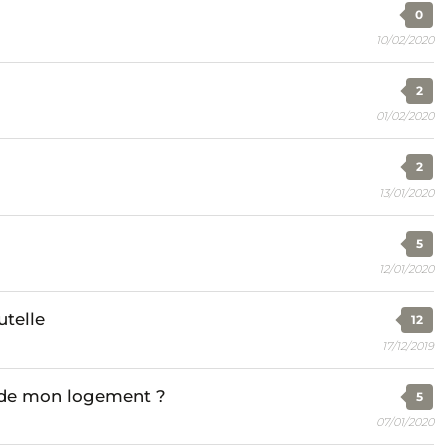
0
10/02/2020
2
01/02/2020
2
13/01/2020
5
12/01/2020
utelle
12
17/12/2019
 de mon logement ?
5
07/01/2020