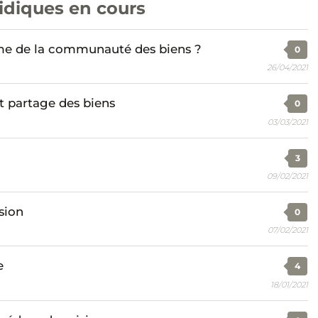
ridiques en cours
ime de la communauté des biens ?
0
26/04/2021
 partage des biens
0
03/03/2021
3
09/02/2021
sion
0
07/02/2021
e
4
18/01/2021