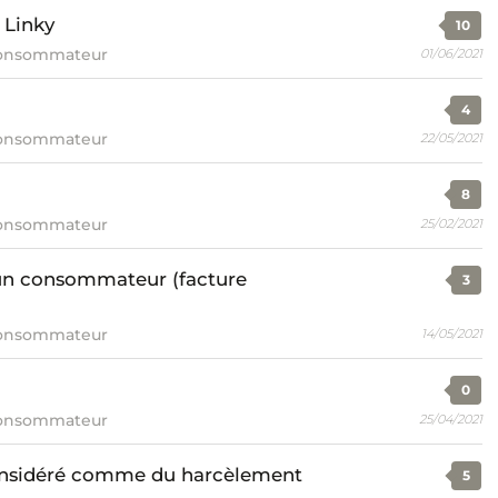
 Linky
10
consommateur
01/06/2021
4
consommateur
22/05/2021
8
consommateur
25/02/2021
 un consommateur (facture
3
consommateur
14/05/2021
0
consommateur
25/04/2021
onsidéré comme du harcèlement
5