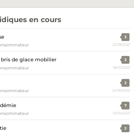
ridiques en cours
se
3
consommateur
22/08/2022
e bris de glace mobilier
2
consommateur
18/07/2022
2
consommateur
24/06/2022
cadémie
7
consommateur
02/04/2021
tie
2