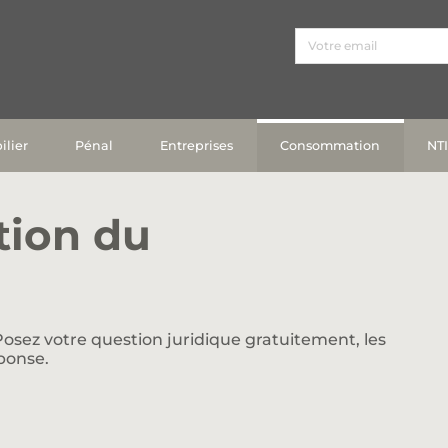
lier
Pénal
Entreprises
Consommation
NT
tion du
osez votre question juridique gratuitement, les
ponse.