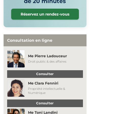
de 20 minutes
Réservez un rendez-vous
Consultation en ligne
Me Pierre Ladouceur
Droit public & des affaires
Consulter
Me Clara Fenniri
Propriété intellectuelle &
Numérique
Consulter
Me Toni Landini