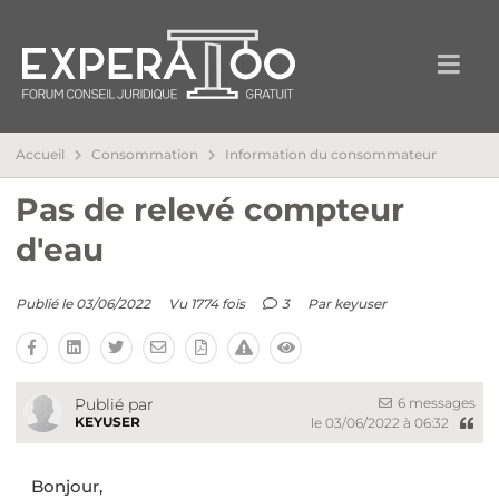
Accueil
Consommation
Information du consommateur
Pas de relevé compteur
d'eau
Publié le 03/06/2022
Vu 1774 fois
3
Par
keyuser
6 messages
Publié par
KEYUSER
le 03/06/2022 à 06:32
Bonjour,