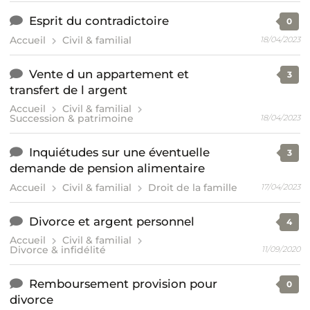
Esprit du contradictoire
0
Accueil
Civil & familial
18/04/2023
Vente d un appartement et
3
transfert de l argent
Accueil
Civil & familial
Succession & patrimoine
18/04/2023
Inquiétudes sur une éventuelle
3
demande de pension alimentaire
Accueil
Civil & familial
Droit de la famille
17/04/2023
Divorce et argent personnel
4
Accueil
Civil & familial
Divorce & infidélité
11/09/2020
Remboursement provision pour
0
divorce