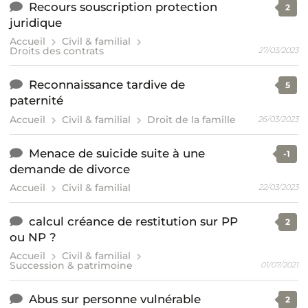
Recours souscription protection
2
juridique
Accueil
Civil & familial
Droits des contrats
27/03/2023
Reconnaissance tardive de
5
paternité
Accueil
Civil & familial
Droit de la famille
26/03/2023
Menace de suicide suite à une
-1
demande de divorce
Accueil
Civil & familial
22/03/2023
calcul créance de restitution sur PP
2
ou NP ?
Accueil
Civil & familial
Succession & patrimoine
01/07/2021
Abus sur personne vulnérable
2