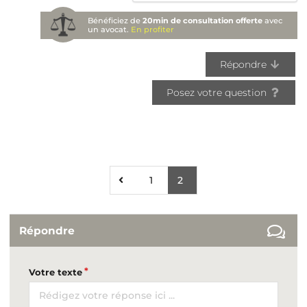
Bénéficiez de
20min de consultation offerte
avec
un avocat.
En profiter
Répondre
Posez votre question
1
2
Répondre
Votre texte