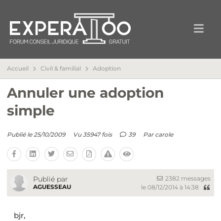
Accueil
Civil & familial
Adoption
Annuler une adoption
simple
Publié le 25/10/2009
Vu 35947 fois
39
Par
carole
2382 messages
Publié par
AGUESSEAU
le 08/12/2014 à 14:38
bjr,