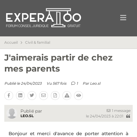
Accueil
Civil & familial
J'aimerais partir de chez
mes parents
Publié le 24/04/2023
Vu 567 fois
1
Par
Leo.sl
1 message
Publié par
LEO.SL
le 24/04/2023 à 22:01
Bonjour et merci d'avance de porter attention à