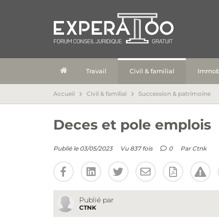
Travail
Civil & familial
Immobi
Accueil
Civil & familial
Succession & patrimoine
Deces et pole emplois
Publié le 03/05/2023
Vu 837 fois
0
Par
Ctnk
Publié par
CTNK