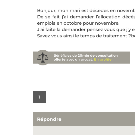
Bonjour, mon mari est décèdes en novembr
De se fait j’ai demander l’allocation décè
emplois en octobre pour novembre.
J’ai faite la demander pensez vous que j’y es
Savez vous ainsi le temps de traitement ?b
Bénéficiez de
20min de consultation
offerte
avec un avocat.
En profiter
1
Répondre