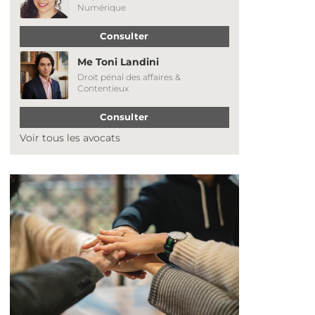
Numérique
Consulter
Me Toni Landini
Droit pénal des affaires &
Contentieux
Consulter
Voir tous les avocats