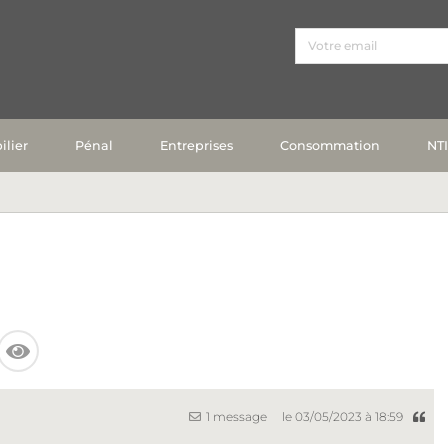
lier
Pénal
Entreprises
Consommation
NT
1 message
le 03/05/2023 à 18:59