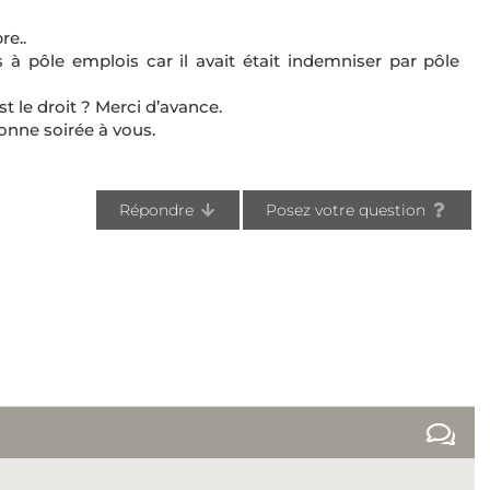
e..
s à pôle emplois car il avait était indemniser par pôle
t le droit ? Merci d’avance.
onne soirée à vous.
Répondre
Posez votre question