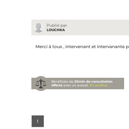
Publié par
LOUCHKA
Merci à tous , intervenant et intervanante p
Bénéficiez de
20min de consultation
offerte
avec un avocat.
En profiter
1