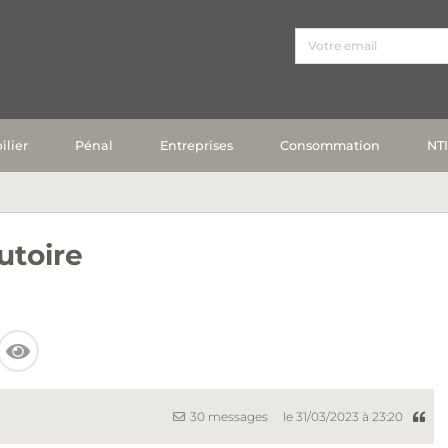
lier
Pénal
Entreprises
Consommation
NT
cutoire
30 messages
le 31/03/2023 à 23:20