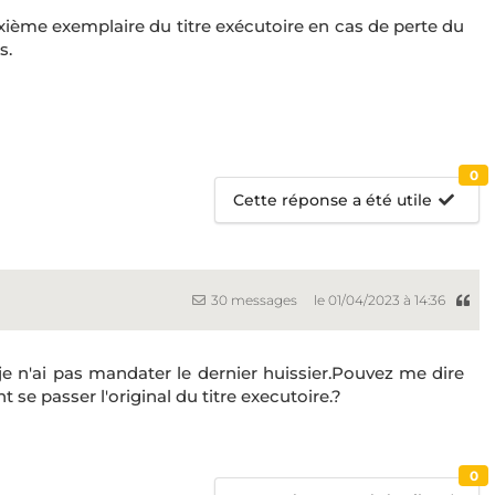
xième exemplaire du titre exécutoire en cas de perte du
s.
0
Cette réponse a été utile
30 messages
le 01/04/2023 à 14:36
 je n'ai pas mandater le dernier huissier.Pouvez me dire
t se passer l'original du titre executoire.?
0