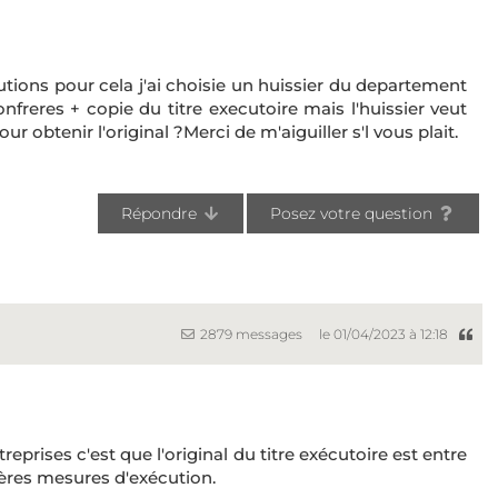
tions pour cela j'ai choisie un huissier du departement
onfreres + copie du titre executoire mais l'huissier veut
ur obtenir l'original ?Merci de m'aiguiller s'l vous plait.
Répondre
Posez votre question
2879 messages
le 01/04/2023 à 12:18
eprises c'est que l'original du titre exécutoire est entre
ières mesures d'exécution.