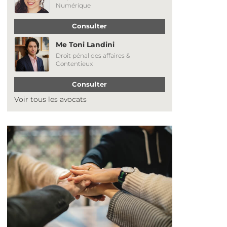
Numérique
Consulter
Me Toni Landini
Droit pénal des affaires &
Contentieux
Consulter
Voir tous les avocats