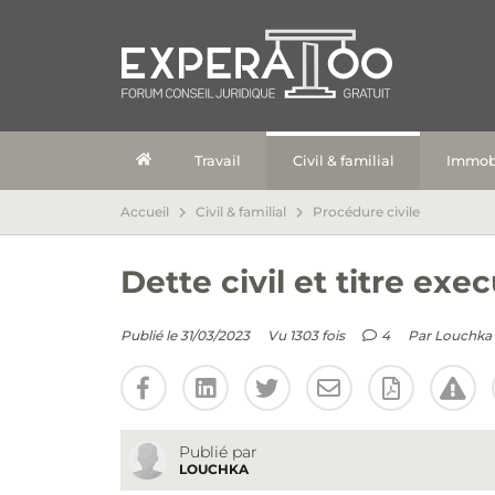
Travail
Civil & familial
Immobi
Accueil
Civil & familial
Procédure civile
Dette civil et titre exe
Publié le 31/03/2023
Vu 1303 fois
4
Par
Louchka
Publié par
LOUCHKA