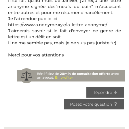
Il se fait qu'au mois de Janvier, j'ai réçu une lettre
anonyme signée des"meufs du coin" m'accusant
entre autres et pour me résumer d'harcèlement.
Je l'ai rendue public ici
https://www.a.nonyme.xyz/la-lettre-anonyme/
J'aimerais savoir si le fait d'envoyer ce genre de
lettre est un délit en soit...
Il ne me semble pas, mais je ne suis pas juriste :) :)
Merci pour vos attentions
Bénéficiez de
20min de consultation offerte
avec
un avocat.
En profiter
Répondre
Posez votre question