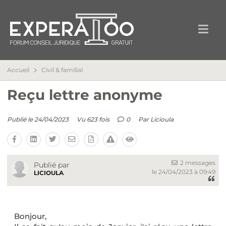
Accueil
Civil & familial
Reçu lettre anonyme
Publié le 24/04/2023
Vu 623 fois
0
Par
Licioula
2 messages
Publié par
le 24/04/2023 à 09:49
LICIOULA
Bonjour,