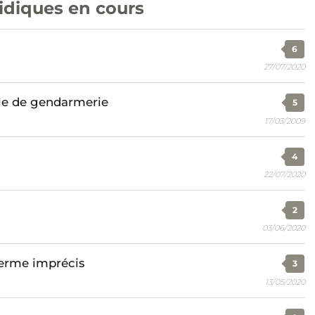
ridiques en cours
6
27/07/2020
le de gendarmerie
5
17/03/2009
4
22/07/2020
2
03/06/2020
terme imprécis
3
13/05/2020