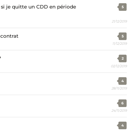
il si je quitte un CDD en période
5
21/12/2019
contrat
5
11/12/2019
?
2
02/12/2019
4
28/11/2019
6
24/11/2019
4