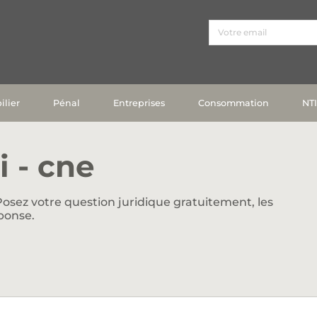
lier
Pénal
Entreprises
Consommation
NT
 - cne
osez votre question juridique gratuitement, les
ponse.