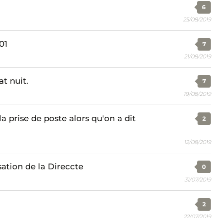
6
25/08/2019
01
7
21/08/2019
at nuit.
7
19/08/2019
a prise de poste alors qu'on a dit
2
12/08/2019
sation de la Direccte
0
31/07/2019
2
22/07/2019