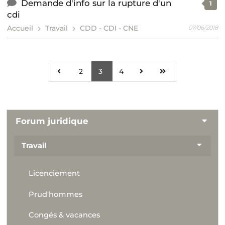
Demande d'info sur la rupture d'un
1
cdi
Accueil
Travail
CDD - CDI - CNE
07/06/2018
2
3
4
Forum juridique
Travail
Licenciement
Prud'hommes
Congés & vacances