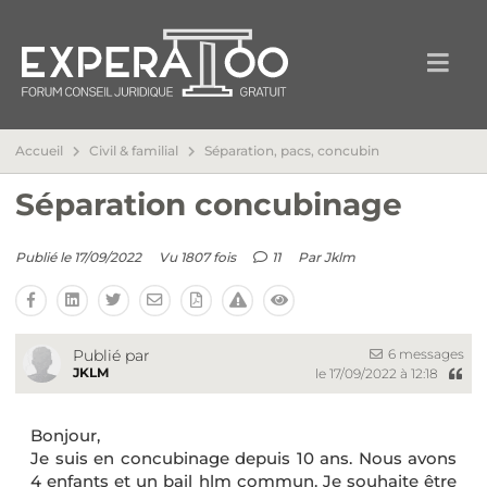
Accueil
Civil & familial
Séparation, pacs, concubin
Séparation concubinage
Publié le 17/09/2022
Vu 1807 fois
11
Par
Jklm
6 messages
Publié par
JKLM
le 17/09/2022 à 12:18
Bonjour,
Je suis en concubinage depuis 10 ans. Nous avons
4 enfants et un bail hlm commun. Je souhaite être