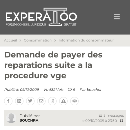
Accueil
Consommation
Information du consommateur
Demande de payer des
reparations suite a la
procedure vge
Publié le 09/10/2009
Vu 6521 fois
9
Par
bouchra
3 messages
Publié par
BOUCHRA
le 09/10/2009 à 23:30