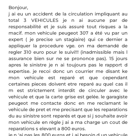
Bonjour,
j ai eu un accident de la circulation impliquant au
total 3 VEHICULES je n ai aucune par de
responsabilité et je suis assuré tout risques a la
macif. mon vehicule peugeot 307 a été vu par un
expert ( je precise un stagiaire) qui ce dernier a
appliquer la procedure vge. on ma demandé de
regler 310 euro pour le suivi!!! (inadmissible mais l
assurance bien sur ne se prononce pas). 15 jours
apres le sinistre je n ai toujours pas le rapport d
expertise. je recoi donc un courrier me disant ke
mon vehicule est reparé et que cependant
certaines pieces doivent etre reparé au quel cas il
m est strictement interdit de circuler avec le
vehicule et que la carte grise est gelée. le garagiste
peugeot me contacte donc en me reclamant le
vehicule de pret et me precisant que les reparations
du au sinistre sont reparés et que si j souhaite avoir
mon vehicule en règle j ai a ma charge un cout de
reparations s elevant a 800 euros.
je n 'ai pas les 800 euros et j ai besoin d un vehicule