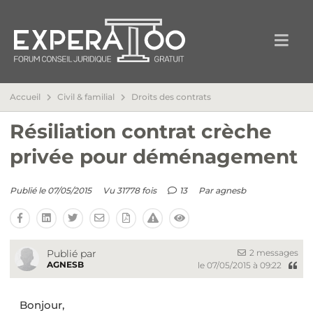
Accueil
Civil & familial
Droits des contrats
Résiliation contrat crèche
privée pour déménagement
Publié le 07/05/2015
Vu 31778 fois
13
Par
agnesb
2 messages
Publié par
AGNESB
le 07/05/2015 à 09:22
Bonjour,