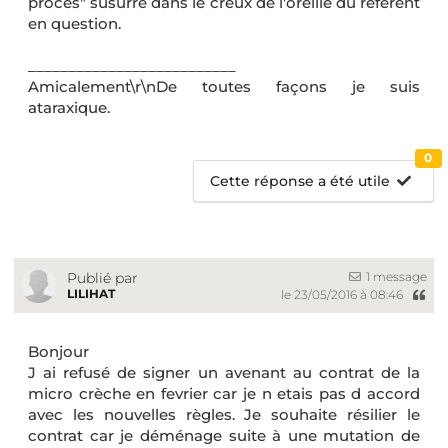
procès" susurré dans le creux de l'oreille du référent
en question.
__________________________
Amicalement\r\nDe toutes façons je suis
ataraxique.
0
Cette réponse a été utile
1 message
Publié par
LILIHAT
le 23/05/2016 à 08:46
Bonjour
J ai refusé de signer un avenant au contrat de la
micro crèche en fevrier car je n etais pas d accord
avec les nouvelles règles. Je souhaite résilier le
contrat car je déménage suite à une mutation de