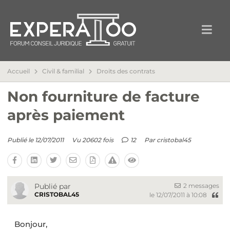
Accueil
Civil & familial
Droits des contrats
Non fourniture de facture
après paiement
Publié le 12/07/2011
Vu 20602 fois
12
Par
cristobal45
2 messages
Publié par
CRISTOBAL45
le 12/07/2011 à 10:08
Bonjour,