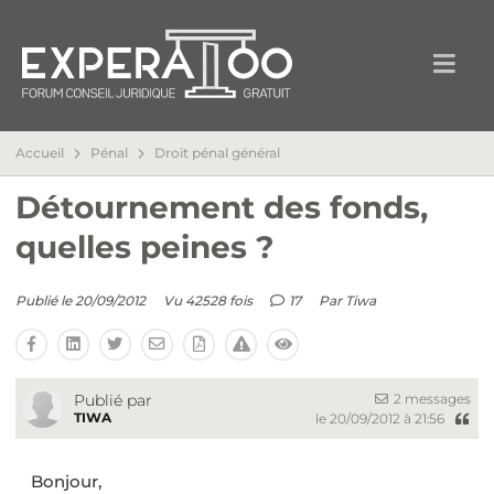
Accueil
Pénal
Droit pénal général
Détournement des fonds,
quelles peines ?
Publié le 20/09/2012
Vu 42528 fois
17
Par
Tiwa
2 messages
Publié par
TIWA
le 20/09/2012 à 21:56
Bonjour,