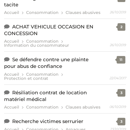
tacite
Accueil
Consommation
Clauses abusives
26/10/2019
ACHAT VEHICULE OCCASION EN
2
CONCESSION
Accueil
Consommation
Information du consommateur
26/10/2019
Se défendre contre une plainte
11
pour abus de confiance
Accueil
Consommation
Protection et contrat
22/04/2017
Résiliation contrat de location
3
matériel médical
Accueil
Consommation
Clauses abusives
06/10/2019
Recherche victimes serrurier
3
Accueil
Consommation
Arnaques
23/10/2019