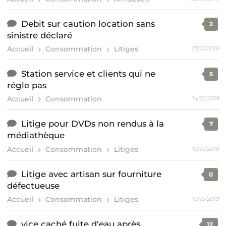
Debit sur caution location sans
2
sinistre déclaré
Accueil
Consommation
Litiges
23/10/2019
Station service et clients qui ne
5
régle pas
Accueil
Consommation
14/10/2019
Litige pour DVDs non rendus à la
7
médiathèque
Accueil
Consommation
Litiges
19/10/2019
Litige avec artisan sur fourniture
0
défectueuse
Accueil
Consommation
Litiges
19/10/2019
vice caché fuite d'eau après
12