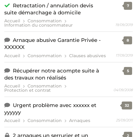
Retractation / annulation devis
7
suite démarchage à domicile
Accueil
Consommation
Information du consommateur
19/09/2019
Arnaque abusive Garantie Privée -
8
XXXXXX
Accueil
Consommation
Clauses abusives
17/09/2019
Récupérer notre acompte suite à
5
des travaux non réalisés
Accueil
Consommation
Protection et contrat
04/09/2008
Urgent problème avec xxxxxx et
32
yyyyyy
Accueil
Consommation
Arnaques
25/09/2011
2 arnaques un serrurier et un
2