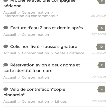
Problème avec une compagnie
5
aérienne
Accueil
Consommation
Information du consommateur
28/09/2019
Facture d'eau 2 ans et demie après
4
Accueil
Consommation
26/09/2019
Colis non livré - fausse signature
10
Accueil
Consommation
Vente à distance
23/09/2019
Réservation avion à deux noms et
2
carte identité à un nom
Accueil
Consommation
25/09/2019
Vélo de contrefacon"copie
4
pinnarelo''
Accueil
Consommation
Litiges
20/09/2019