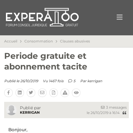
Accueil
Consommation
Clauses abusives
Periode gratuite et
abonnement tacite
Publié le 26/10/2019
Vu 1467 fois
5
Par
kerrigan
3 messages
Publié par
KERRIGAN
le 26/10/2019 à 16:14
Bonjour,