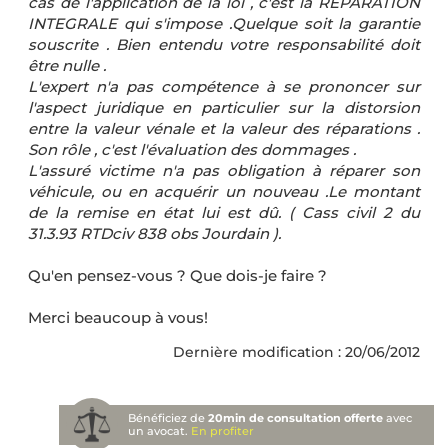
cas de l'application de la loi , c'est la REPARATION
INTEGRALE qui s'impose .Quelque soit la garantie
souscrite . Bien entendu votre responsabilité doit
être nulle .
L'expert n'a pas compétence à se prononcer sur
l'aspect juridique en particulier sur la distorsion
entre la valeur vénale et la valeur des réparations .
Son rôle , c'est l'évaluation des dommages .
L'assuré victime n'a pas obligation à réparer son
véhicule, ou en acquérir un nouveau .Le montant
de la remise en état lui est dû. ( Cass civil 2 du
31.3.93 RTDciv 838 obs Jourdain ).
Qu'en pensez-vous ? Que dois-je faire ?
Merci beaucoup à vous!
Dernière modification : 20/06/2012
Bénéficiez de
20min de consultation offerte
avec
un avocat.
En profiter