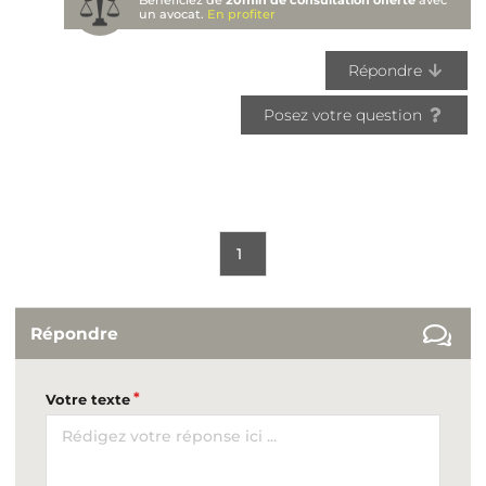
Bénéficiez de
20min de consultation offerte
avec
un avocat.
En profiter
Répondre
Posez votre question
1
Répondre
Votre texte