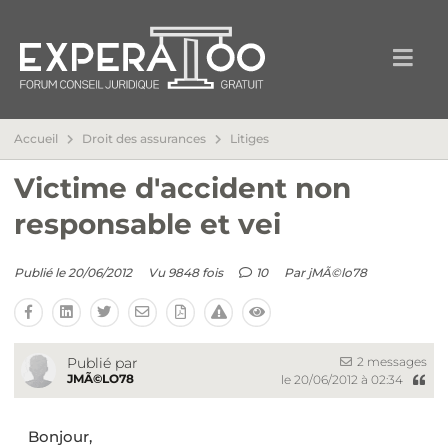
Accueil
Droit des assurances
Litiges
Victime d'accident non
responsable et vei
Publié le 20/06/2012
Vu 9848 fois
10
Par
jMÃ©lo78
2 messages
Publié par
JMÃ©LO78
le 20/06/2012 à 02:34
Bonjour,