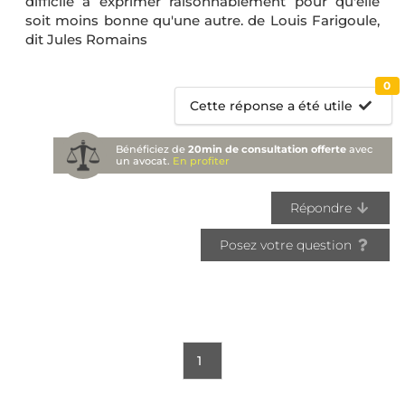
difficile à exprimer raisonnablement pour qu'elle
soit moins bonne qu'une autre. de Louis Farigoule,
dit Jules Romains
0
Cette réponse a été utile
Bénéficiez de
20min de consultation offerte
avec
un avocat.
En profiter
Répondre
Posez votre question
1