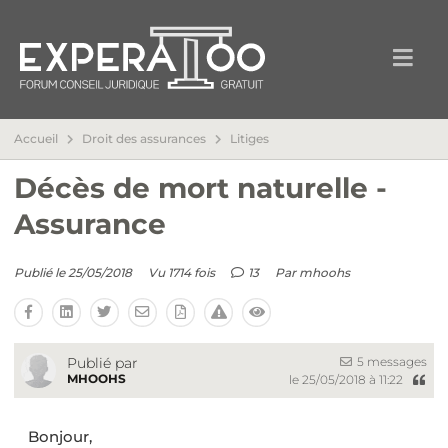
Accueil
Droit des assurances
Litiges
Décès de mort naturelle -
Assurance
Publié le 25/05/2018
Vu 1714 fois
13
Par
mhoohs
5 messages
Publié par
MHOOHS
le 25/05/2018 à 11:22
Bonjour,