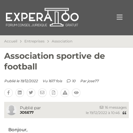
Accueil
Entreprises
Association
Association sportive de
football
Publié le 19/12/2022
Vu 1617 fois
10
Par
jose77
16 messages
Publié par
JOSE77
le 19/12/2022 à 10:46
Bonjour,