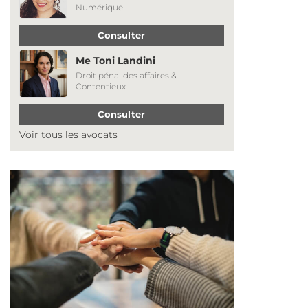
Numérique
Consulter
Me Toni Landini
Droit pénal des affaires &
Contentieux
Consulter
Voir tous les avocats