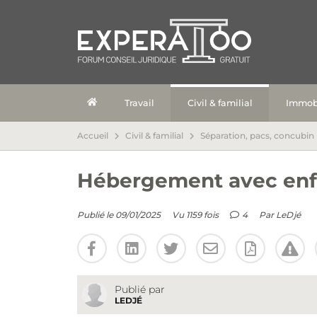
Travail
Civil & familial
Immobi
Accueil
Civil & familial
Séparation, pacs, concubin
Hébergement avec enfa
Publié le 09/01/2025
Vu 1159 fois
4
Par
LeDjé
Publié par
LEDJÉ