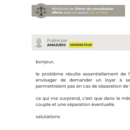
Bénéficiez de
20min de consultation
offerte
avec un avocat.
En profiter
Publié par
AMAJURIS
MODÉRATEUR
bonjour,
le problème résulte essentiellement de l'
envisager de demander un loyer à se
permettraient pas en cas de séparation de t
ce qui me surprend, c'est que dans le mê
couple et une séparation éventuelle.
salutations