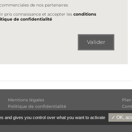
s commerciales de nos partenaires
ir pris connaissance et accepter les
conditions
itique de confidentialité
Valider
Mentions légales
Plan
Politique de confidentialité
Cont
Conditions générales d'utilisation
Flux
es and gives you control over what you want to activate
✓ OK, acc
Copyright
2026 Experatoo.com - Tous droits réservés