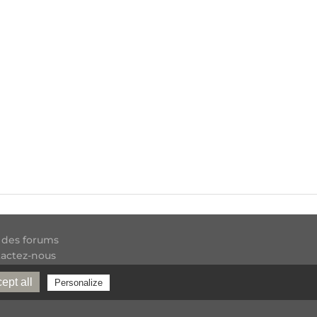
 des forums
actez-nous
 RSS
ept all
Personalize