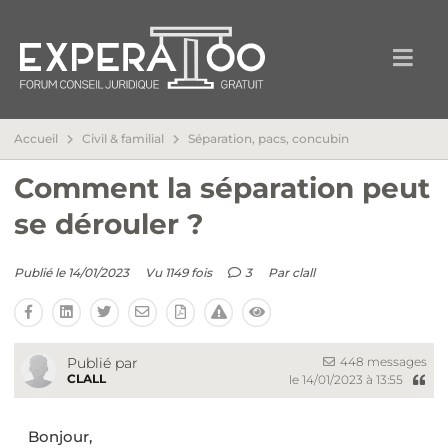
Accueil
Civil & familial
Séparation, pacs, concubin
Comment la séparation peut
se dérouler ?
Publié le 14/01/2023
Vu 1149 fois
3
Par
clall
448 messages
Publié par
CLALL
le 14/01/2023 à 13:55
Bonjour,