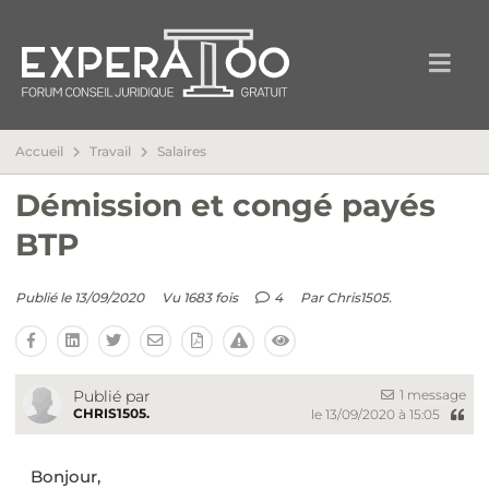
Accueil
Travail
Salaires
Démission et congé payés
BTP
Publié le 13/09/2020
Vu 1683 fois
4
Par
Chris1505.
1 message
Publié par
CHRIS1505.
le 13/09/2020 à 15:05
Bonjour,