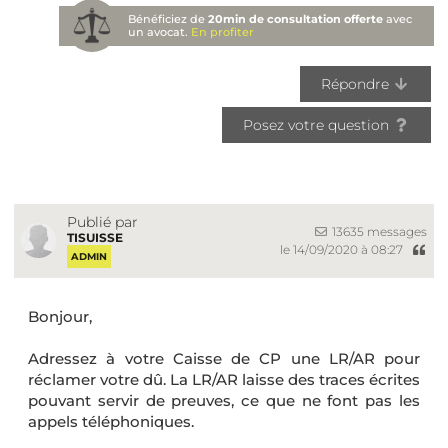
Bénéficiez de
20min de consultation offerte
avec
un avocat.
En profiter
Répondre
Posez votre question
Publié par
13635 messages
TISUISSE
le 14/09/2020 à 08:27
ADMIN
Bonjour,
Adressez à votre Caisse de CP une LR/AR pour
réclamer votre dû. La LR/AR laisse des traces écrites
pouvant servir de preuves, ce que ne font pas les
appels téléphoniques.