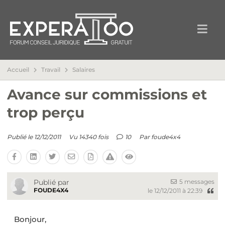
Accueil
Travail
Salaires
Avance sur commissions et
trop perçu
Publié le 12/12/2011
Vu 14340 fois
10
Par
foude4x4
5 messages
Publié par
FOUDE4X4
le 12/12/2011 à 22:39
Bonjour,