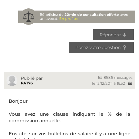
Bénéficiez de
20min de consultation offerte
avec
un avocat.
En profiter
Répondre
Posez votre question
8586 messages
Publié par
PAT76
le 13/12/2011 à 16:52
Bonjour
Vous avez une clause indiquant le % de la
commission annuelle.
Ensuite, sur vos bulletins de salaire il y a une ligne