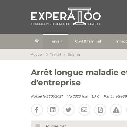
Travail
Civil & familial
Immobi
Accueil
Travail
Salaires
Arrêt longue maladie 
d'entreprise
Publié le 31/01/2021
Vu 2320 fois
6
Par
Linette88
Publié par