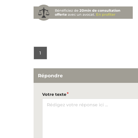
Bénéficiez de
20min de consultation
offerte
avec un avocat.
En profiter
1
Répondre
Votre texte