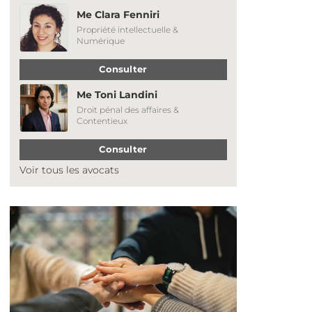
Me Clara Fenniri
Propriété intellectuelle &
Numérique
Consulter
Me Toni Landini
Droit pénal des affaires &
Contentieux
Consulter
Voir tous les avocats