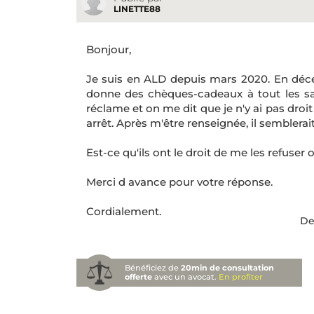
LINETTE88
Bonjour,
Je suis en ALD depuis mars 2020. En dé
donne des chèques-cadeaux à tout les sala
réclame et on me dit que je n'y ai pas droi
arrêt. Après m'être renseignée, il semblerait
Est-ce qu'ils ont le droit de me les refuser
Merci d avance pour votre réponse.
Cordialement.
De
Bénéficiez de
20min de consultation
offerte
avec un avocat.
En profiter