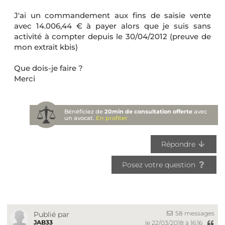
J'ai un commandement aux fins de saisie vente
avec 14.006,44 € à payer alors que je suis sans
activité à compter depuis le 30/04/2012 (preuve de
mon extrait kbis)
Que dois-je faire ?
Merci
Bénéficiez de
20min de consultation offerte
avec
un avocat.
En profiter
Répondre
Posez votre question
58 messages
Publié par
JAB33
le 22/03/2018 à 16:16