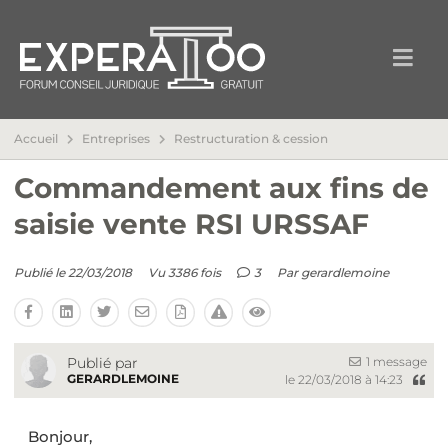
Accueil
Entreprises
Restructuration & cession
Commandement aux fins de
saisie vente RSI URSSAF
Publié le 22/03/2018
Vu 3386 fois
3
Par
gerardlemoine
1 message
Publié par
GERARDLEMOINE
le 22/03/2018 à 14:23
Bonjour,