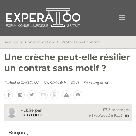
Accueil
Consommation
Protection et contrat
Une crèche peut-elle résilier
un contrat sans motif ?
Publié le 11/03/2022
Vu 9064 fois
8
Par
Ludyloud
3 messages
Publié par
LUDYLOUD
le 11/03/2022 à 16:03
Bonjour,