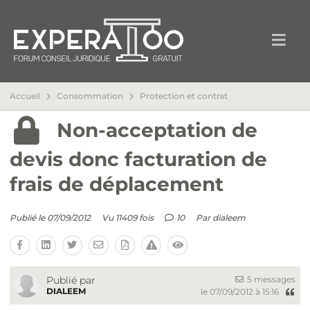
Accueil
Consommation
Protection et contrat
Non-acceptation de
devis donc facturation de
frais de déplacement
Publié le 07/09/2012
Vu 11409 fois
10
Par
dialeem
5 messages
Publié par
DIALEEM
le 07/09/2012 à 15:16