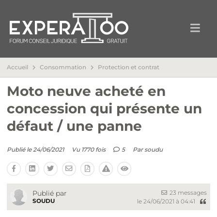
Accueil
Consommation
Protection et contrat
Moto neuve acheté en
concession qui présente un
défaut / une panne
Publié le 24/06/2021
Vu 1770 fois
5
Par
soudu
23 messages
Publié par
SOUDU
le 24/06/2021 à 04:41