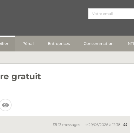
lier
Pénal
Entreprises
Consommation
NT
re gratuit
13 messages
le 29/06/2026 à 12:38