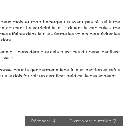
 de deux mois et mon hebergeur n ayant pas réussi à me
e coupant l electricité la nuit durant la canicule - me
es affaires dans la rue - ferme les volets pour éviter les
e dors
rie qui considére que cela n est pas du pénal car il est
l veut
onse pour la gendarmerie face à leur inaction et refus
ue je dois fournir un certificat médical le cas échéant
Répondre
Posez votre question