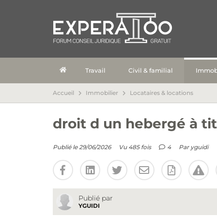
Travail
Civil & familial
Immobi
Accueil
Immobilier
Locataires & locations
droit d un hebergé à tit
Publié le 29/06/2026
Vu 485 fois
4
Par
yguidi
Publié par
YGUIDI