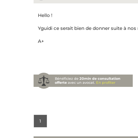
Hello !
Yguidi ce serait bien de donner suite à nos
A+
Bénéficiez de
20min de consultation
offerte
avec un avocat.
En profiter
1