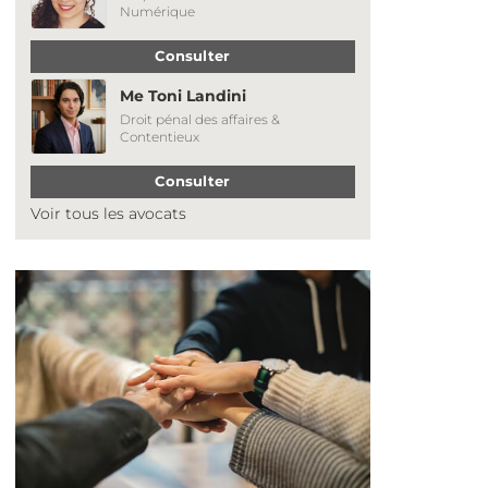
Numérique
Consulter
Me Toni Landini
Droit pénal des affaires &
Contentieux
Consulter
Voir tous les avocats