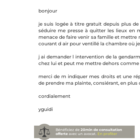
bonjour
je suis logée à titre gratuit depuis plus
séduire me presse à quitter les lieux en m
menace de faire venir sa famille et mettre m
courant d air pour ventillé la chambre où j
j ai demander l intervention de la gendarme
chez lui et peut me mettre dehors comme i
merci de m indiquer mes droits et une rép
de prendre ma plainte, consiérant, en plus q
cordialement
yguidi
Bénéficiez de
20min de consultation
offerte
avec un avocat.
En profiter