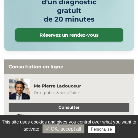
d'un diagnostic
gratuit
de 20 minutes
Réservez un rendez-vous
Consultation en ligne
Me Pierre Ladouceur
Droit public & des affaires
Consulter
Me Clara Fenniri
This site uses cookies and gives you control over what you want to
Propriété intellectuelle & Numérique
activate
✓ OK, accept all
Personalize