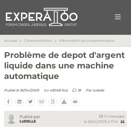
Accueil
Consommation
Information du consommateur
Problème de depot d'argent
liquide dans une machine
automatique
Publié le 16/04/2009
Vu 49048 fois
18
Par
ludelle
5 messages
Publié par
LUDELLE
le 16/04/2009 à 17:14