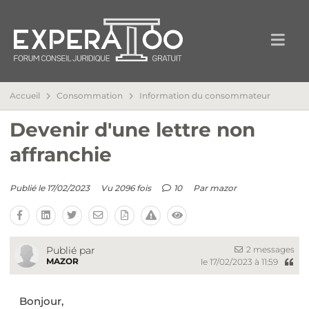
Accueil
Consommation
Information du consommateur
Devenir d'une lettre non
affranchie
Publié le 17/02/2023
Vu 2096 fois
10
Par
mazor
2 messages
Publié par
MAZOR
le 17/02/2023 à 11:59
Bonjour,