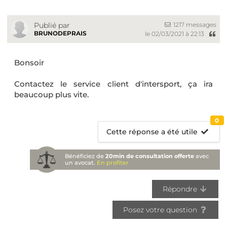
1217 messages
Publié par
BRUNODEPRAIS
le 02/03/2021 à 22:13
Bonsoir
Contactez le service client d'intersport, ça ira
beaucoup plus vite.
0
Cette réponse a été utile
Bénéficiez de
20min de consultation offerte
avec
un avocat.
En profiter
Répondre
Posez votre question