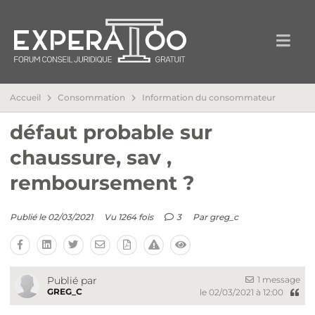
Accueil
Consommation
Information du consommateur
défaut probable sur
chaussure, sav ,
remboursement ?
Publié le 02/03/2021
Vu 1264 fois
3
Par
greg_c
1 message
Publié par
GREG_C
le 02/03/2021 à 12:00