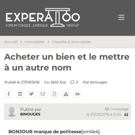
Accueil
Immobilier
Fiscalité & immobilier
Acheter un bien et le mettre
à un autre nom
Publié le 27/09/2016
Vu 3632 fois
3
Par
binouges
1 message
Publié par
BINOUGES
le 27/09/2016 à 15:34
BONJOUR marque de politesse
[smile4]