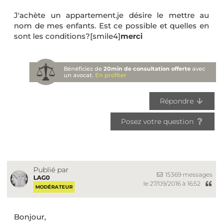
J'achète un appartement.je désire le mettre au
nom de mes enfants. Est ce possible et quelles en
sont les conditions?[smile4]
merci
Bénéficiez de
20min de consultation offerte
avec
un avocat.
En profiter
Répondre
Posez votre question
Publié par
15369 messages
LAG0
le 27/09/2016 à 16:52
MODÉRATEUR
Bonjour,