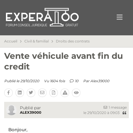
Accueil
Civil & familial
Droits des contrats
Vente véhicule avant fin du
credit
Publié le 29/10/2020
Vu 1604 fois
10
Par
Alex39000
1 message
Publié par
ALEX39000
le 29/10/2020 à 09:03
Bonjour,