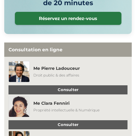
de 20 minutes
Réservez un rendez-vous
Consultation en ligne
Me Pierre Ladouceur
Droit public & des affaires
Consulter
Me Clara Fenniri
Propriété intellectuelle & Numérique
Consulter