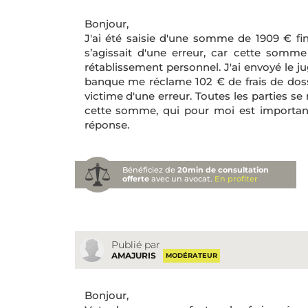
Bonjour,
J'ai été saisie d'une somme de 1909 € fin
s’agissait d'une erreur, car cette somme
rétablissement personnel. J'ai envoyé le j
banque me réclame 102 € de frais de dossi
victime d'une erreur. Toutes les parties se 
cette somme, qui pour moi est importante
réponse.
Bénéficiez de
20min de consultation
offerte
avec un avocat.
En profiter
Publié par
AMAJURIS
MODÉRATEUR
Bonjour,