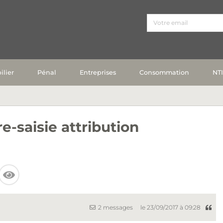
lier
Pénal
Entreprises
Consommation
NT
e-saisie attribution
2 messages
le 23/09/2017 à 09:28