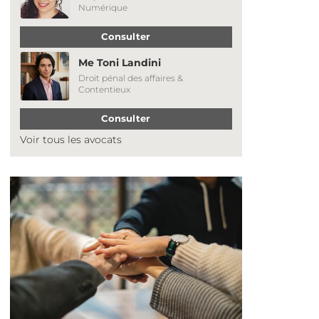
Numérique
Consulter
Me Toni Landini
Droit pénal des affaires &
Contentieux
Consulter
Voir tous les avocats