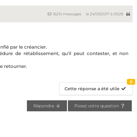
16210 messages
le 24/09/2017 à 09:28
fié par le créancier.
édure de rétablissement, qu'il peut contester, et non
se retourner.
0
Cette réponse a été utile
Répondre
Posez votre question