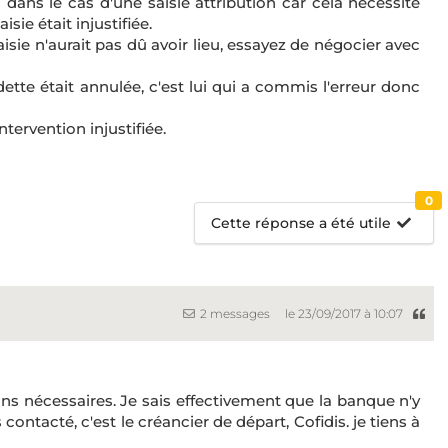
 dans le cas d'une saisie attribution car cela nécessite
ie était injustifiée.
saisie n'aurait pas dû avoir lieu, essayez de négocier avec
dette était annulée, c'est lui qui a commis l'erreur donc
tervention injustifiée.
0
Cette réponse a été utile
2 messages
le 23/09/2017 à 10:07
ions nécessaires. Je sais effectivement que la banque n'y
 contacté, c'est le créancier de départ, Cofidis. je tiens à