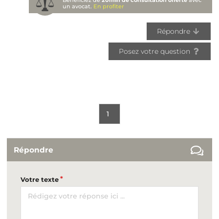
un avocat.
En profiter
Répondre
Posez votre question
1
Répondre
Votre texte