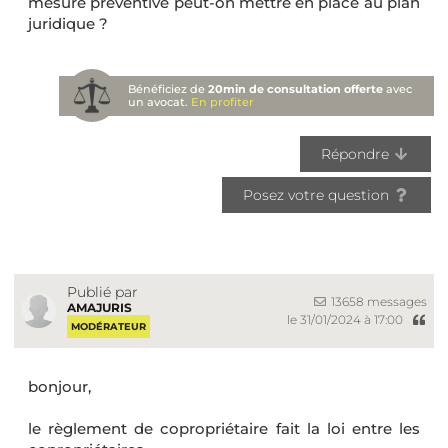
mesure préventive peut-on mettre en place au plan
juridique ?
Bénéficiez de
20min de consultation offerte
avec
un avocat.
En profiter
Répondre
Posez votre question
Publié par
13658 messages
AMAJURIS
le 31/01/2024 à 17:00
MODÉRATEUR
bonjour,
le règlement de copropriétaire fait la loi entre les