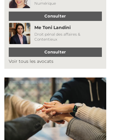
Numérique
Consulter
Me Toni Landini
Droit pénal des affaires &
Contentieux
Consulter
Voir tous les avocats