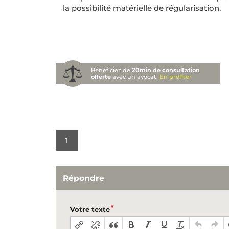
la possibilité matérielle de régularisation.
Bénéficiez de
20min de consultation
offerte
avec un avocat.
En profiter
1
Répondre
Votre texte