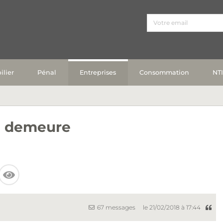
lier
Pénal
Entreprises
Consommation
NT
n demeure
67 messages
le 21/02/2018 à 17:44