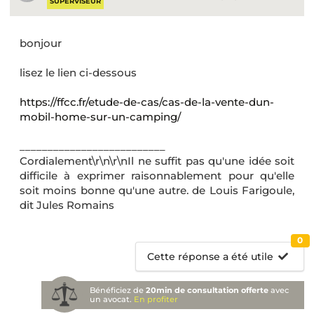
SUPERVISEUR
bonjour
lisez le lien ci-dessous
https://ffcc.fr/etude-de-cas/cas-de-la-vente-dun-
mobil-home-sur-un-camping/
__________________________
Cordialement\r\n\r\nIl ne suffit pas qu'une idée soit
difficile à exprimer raisonnablement pour qu'elle
soit moins bonne qu'une autre. de Louis Farigoule,
dit Jules Romains
0
Cette réponse a été utile
Bénéficiez de
20min de consultation offerte
avec
un avocat.
En profiter