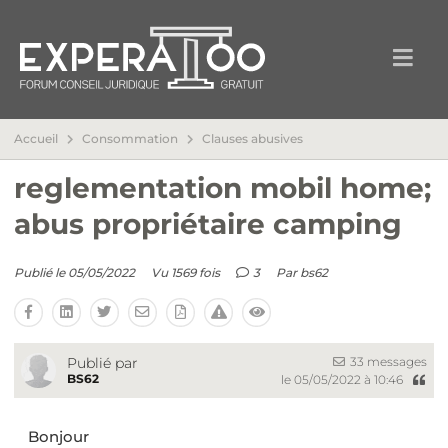
Accueil
Consommation
Clauses abusives
reglementation mobil home;
abus propriétaire camping
Publié le 05/05/2022
Vu 1569 fois
3
Par
bs62
33 messages
Publié par
BS62
le 05/05/2022 à 10:46
Bonjour