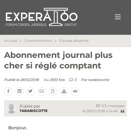
Accueil
Consommation
Clauses abusives
Abonnement journal plus
cher si réglé comptant
Publié le 28/02/2018
Vu 2933 fois
3
Par
tarabiscotte
123 messages
Publié par
TARABISCOTTE
le 28/02/2018 à 14:48
Bonjour,