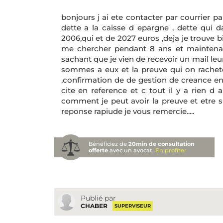
bonjours j ai ete contacter par courrier p
dette a la caisse d epargne , dette qui d
2006,qui et de 2027 euros ,deja je trouve 
me chercher pendant 8 ans et maintena
sachant que je vien de recevoir un mail le
sommes a eux et la preuve qui on rachet
,confirmation de de gestion de creance en
cite en reference et c tout il y a rien d a
comment je peut avoir la preuve et etre s
reponse rapiude je vous remercie.....
Bénéficiez de
20min de consultation
offerte
avec un avocat.
En profiter
Publié par
CHABER
SUPERVISEUR