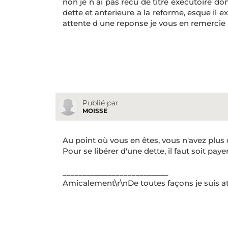
non je n ai pas recu de titre executoire don
dette et anterieure a la reforme, esque il e
attente d une reponse je vous en remercie
Publié par
MOISSE
Au point où vous en êtes, vous n'avez plus
Pour se libérer d'une dette, il faut soit payer
__________________________
Amicalement\r\nDe toutes façons je suis at