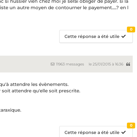
c si hussier vien chez moi je serai obliger de payer. si la
xiste un autre moyen de contourner le payement.....? en l
0
Cette réponse a été utile
11963 messages
le 25/01/2015 à 16:36
 qu'à attendre les évènements.
 soit attendre qu'elle soit prescrite.
araxique.
0
Cette réponse a été utile