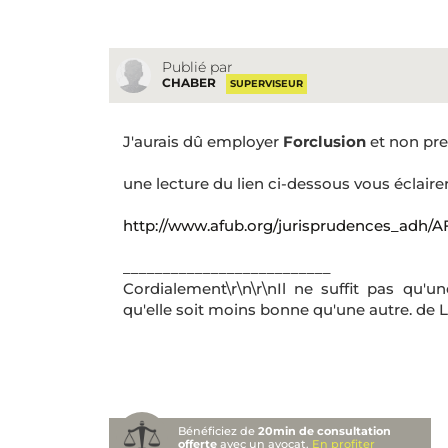
Publié par
CHABER
SUPERVISEUR
J'aurais dû employer
Forclusion
et non pre
une lecture du lien ci-dessous vous éclaire
http://www.afub.org/jurisprudences_adh/
__________________________
Cordialement\r\n\r\nIl ne suffit pas qu'u
qu'elle soit moins bonne qu'une autre. de L
Bénéficiez de
20min de consultation
offerte
avec un avocat.
En profiter