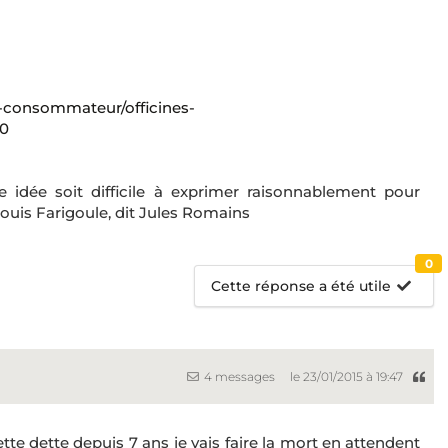
-consommateur/officines-
0
ne idée soit difficile à exprimer raisonnablement pour
ouis Farigoule, dit Jules Romains
0
Cette réponse a été utile
4 messages
le 23/01/2015 à 19:47
te dette depuis 7 ans je vais faire la mort en attendent