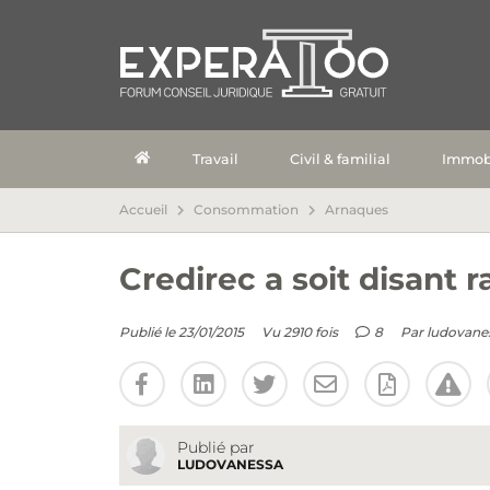
Travail
Civil & familial
Immobi
Accueil
Consommation
Arnaques
Credirec a soit disant 
Publié le 23/01/2015
Vu 2910 fois
8
Par
ludovane
Publié par
LUDOVANESSA