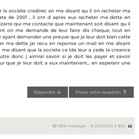
ar la societe credirec en me disant qu il on racheter ma
ate de 2001 , il ont d apres eux racheter ma dette en
bizarre qui me contacte que maintenant soit disant qu il
nt on me demande de leur faire dix cheque, tout en
ur ayant demander une preuve que je leur doit bien cette
er ma dette jai recu en reponse un mail en me disant
 me disant que la societe ce lda leur a cede la creance
utre donc j aimrai savoir si je doit les payer et savoir
ur que je leur doit a eux maintenant... en esperanr une
Répondre
Posez votre question
5818 messages
le 23/01/2015 à 18:31