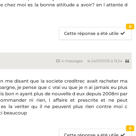
e chez moi es la bonne attitude a avoir? en l attente d
0
Cette réponse a été utile
4 messages
le 24/01/2015 à 13:24
en me disant que la societe creditrec avait racheter ma
pargne, je pense que c vrai vu que je n ai jamais eu plus
is bon n ayant plus de nouvelle d eux depuis 2008ni par
ommander ni rien, l affaire et prescrite et ne peut
. es la veriter qu il ne peuvent plus rien contre moi c
rci beaucoup
0
Cette réponse a été utile