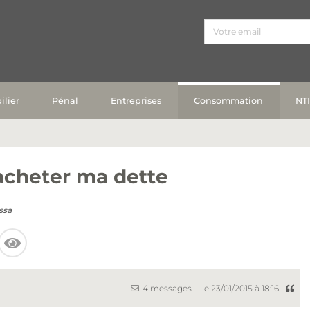
lier
Pénal
Entreprises
Consommation
NT
racheter ma dette
ssa
4 messages
le 23/01/2015 à 18:16