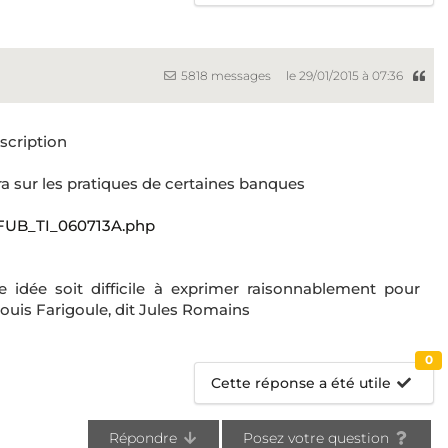
5818 messages
le 29/01/2015 à 07:36
scription
ra sur les pratiques de certaines banques
AFUB_TI_060713A.php
ne idée soit difficile à exprimer raisonnablement pour
ouis Farigoule, dit Jules Romains
0
Cette réponse a été utile
Répondre
Posez votre question