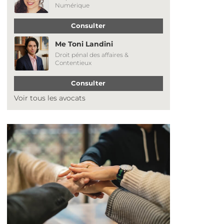
Numérique
Consulter
Me Toni Landini
Droit pénal des affaires &
Contentieux
Consulter
Voir tous les avocats