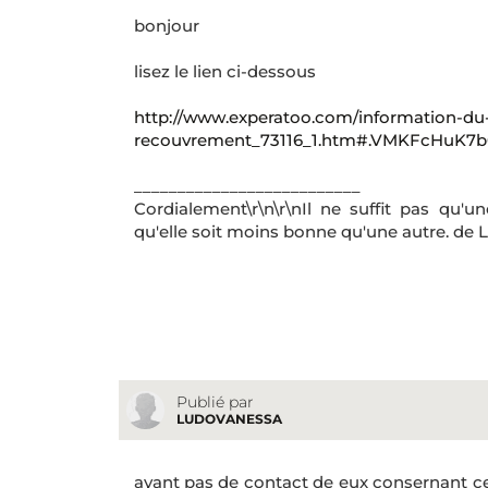
bonjour
lisez le lien ci-dessous
http://www.experatoo.com/information-du
recouvrement_73116_1.htm#.VMKFcHuK7b
__________________________
Cordialement\r\n\r\nIl ne suffit pas qu'u
qu'elle soit moins bonne qu'une autre. de L
Publié par
LUDOVANESSA
ayant pas de contact de eux consernant cet