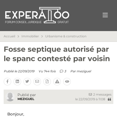
Accueil
Immobilier
Urbanisme & construction
Fosse septique autorisé par
le spanc contesté par voisin
Publié le 22/09/2019
Vu 744 fois
3
Par
meziguel
2 messages
Publié par
MEZIGUEL
le 22/09/2019 à 11:08
Bonjour,