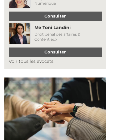
Numérique
Consulter
Me Toni Landini
Droit pénal des affaires &
Contentieux
Consulter
Voir tous les avocats