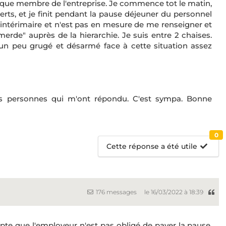
nque membre de l'entreprise. Je commence tot le matin,
erts, et je finit pendant la pause déjeuner du personnel
ntérimaire et n'est pas en mesure de me renseigner et
erde" auprès de la hierarchie. Je suis entre 2 chaises.
s un peu grugé et désarmé face à cette situation assez
les personnes qui m'ont répondu. C'est sympa. Bonne
0
Cette réponse a été utile
176 messages
le 16/03/2022 à 18:39
te que l'employeur n'est pas obligé de payer la pause.