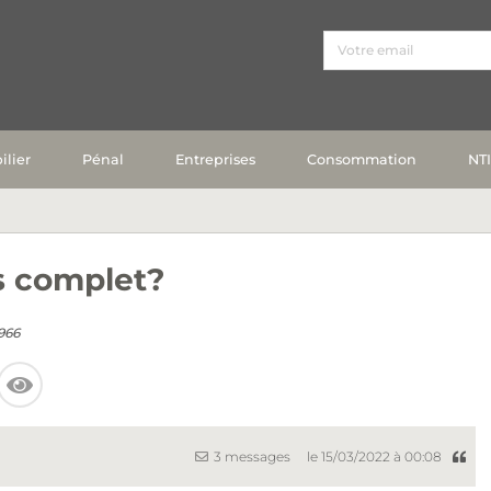
lier
Pénal
Entreprises
Consommation
NT
s complet?
966
3 messages
le 15/03/2022 à 00:08