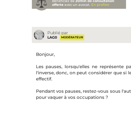
Bénéficiez de
20min de consultation
offerte
avec un avocat.
En profiter
Publié par
LAG0
MODÉRATEUR
Bonjour,
Les pauses, lorsqu'elles ne représente p
l'inverse, donc, on peut considérer que si l
effectif.
Pendant vos pauses, restez-vous sous l'aut
pour vaquer à vos occupations ?