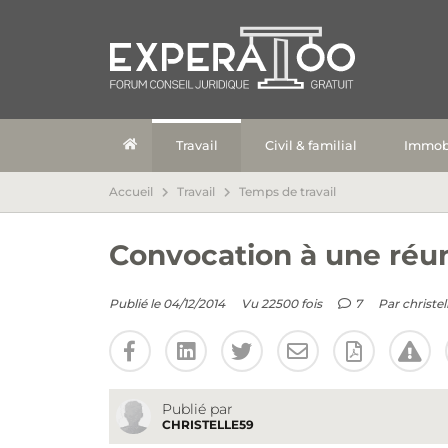
Travail
Civil & familial
Immobi
Accueil
Travail
Temps de travail
Convocation à une réun
Publié le 04/12/2014
Vu 22500 fois
7
Par
christel
Publié par
CHRISTELLE59