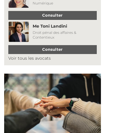
Numérique
Consulter
Me Toni Landini
Droit pénal des affaires &
Contentieux
Consulter
Voir tous les avocats