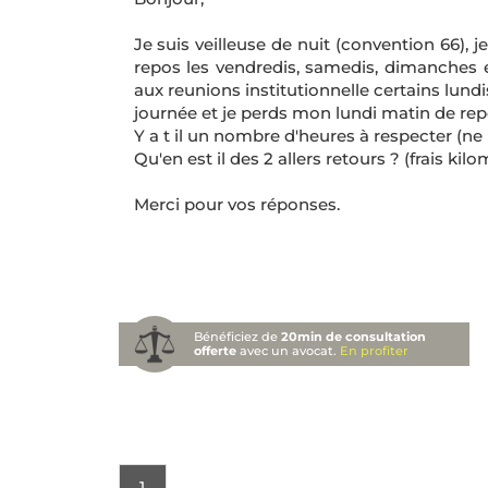
Je suis veilleuse de nuit (convention 66), j
repos les vendredis, samedis, dimanches e
aux reunions institutionnelle certains lundis
journée et je perds mon lundi matin de repos.
Y a t il un nombre d'heures à respecter (ne
Qu'en est il des 2 allers retours ? (frais kil
Merci pour vos réponses.
Bénéficiez de
20min de consultation
offerte
avec un avocat.
En profiter
1