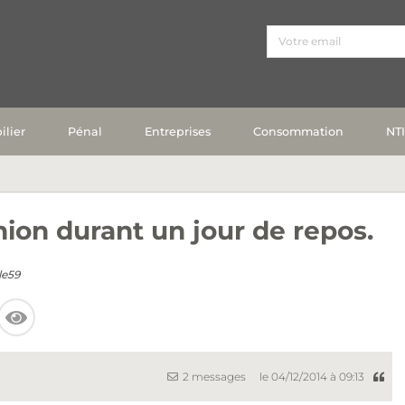
lier
Pénal
Entreprises
Consommation
NT
ion durant un jour de repos.
le59
2 messages
le 04/12/2014 à 09:13