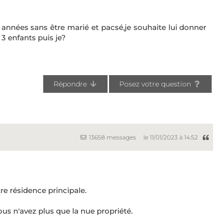
 années sans être marié et pacsé,je souhaite lui donner
 3 enfants puis je?
Répondre
Posez votre question
13658 messages
le 11/01/2023 à 14:52
re résidence principale.
ous n'avez plus que la nue propriété.