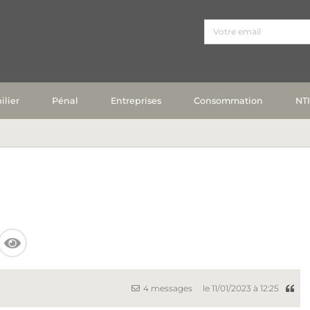
lier
Pénal
Entreprises
Consommation
NT
4 messages
le 11/01/2023 à 12:25