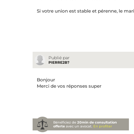
Si votre union est stable et pérenne, le mar
Publié par
PIERRE2B?
Bonjour
Merci de vos réponses super
Bénéficiez de
20min de consultation
offerte
avec un avocat.
En profiter