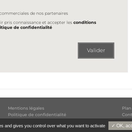
s commerciales de nos partenaires
ir pris connaissance et accepter les
conditions
itique de confidentialité
Valider
Mentions légales
Plan
Politique de confidentialité
Cont
Conditions générales d'utilisation
Flux
es and gives you control over what you want to activate
✓ OK, acc
Copyright
2026 Experatoo.com - Tous droits réservés