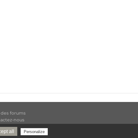
 des forums
actez-nous
 RSS
ept all
Personalize