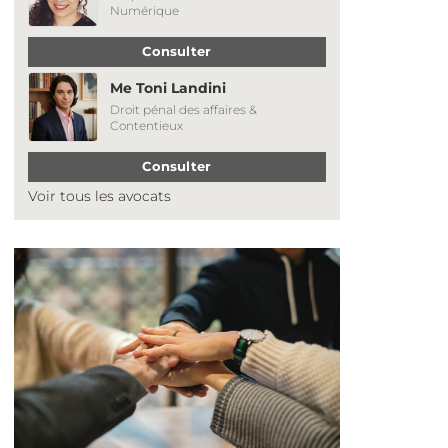
Numérique
Consulter
Me Toni Landini
Droit pénal des affaires &
Contentieux
Consulter
Voir tous les avocats