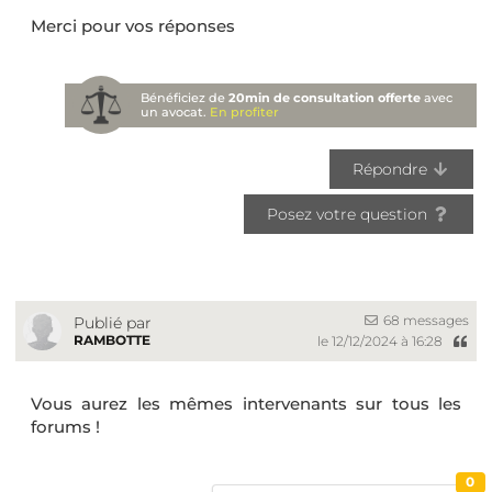
Merci pour vos réponses
Bénéficiez de
20min de consultation offerte
avec
un avocat.
En profiter
Répondre
Posez votre question
68 messages
Publié par
RAMBOTTE
le 12/12/2024 à 16:28
Vous aurez les mêmes intervenants sur tous les
forums !
0