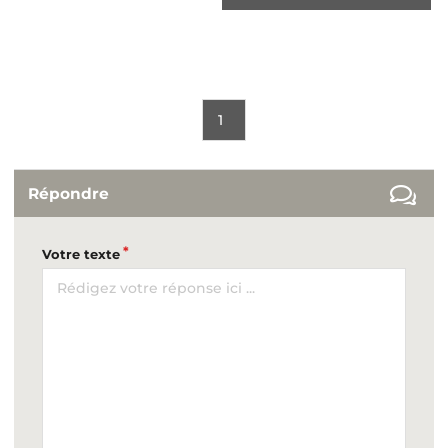
1
Répondre
Votre texte