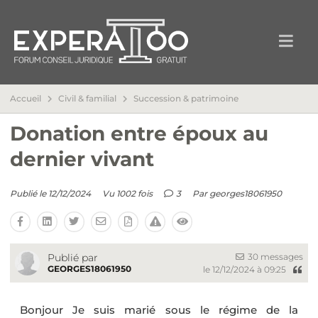
Accueil
Civil & familial
Succession & patrimoine
Donation entre époux au
dernier vivant
Publié le 12/12/2024
Vu 1002 fois
3
Par
georges18061950
30 messages
Publié par
GEORGES18061950
le 12/12/2024 à 09:25
Bonjour Je suis marié sous le régime de la