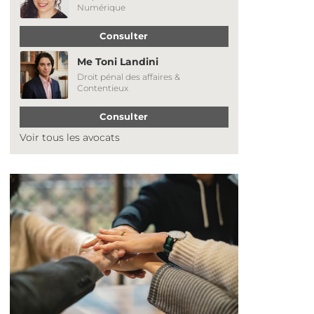
Numérique
Consulter
Me Toni Landini
Droit pénal des affaires &
Contentieux
Consulter
Voir tous les avocats