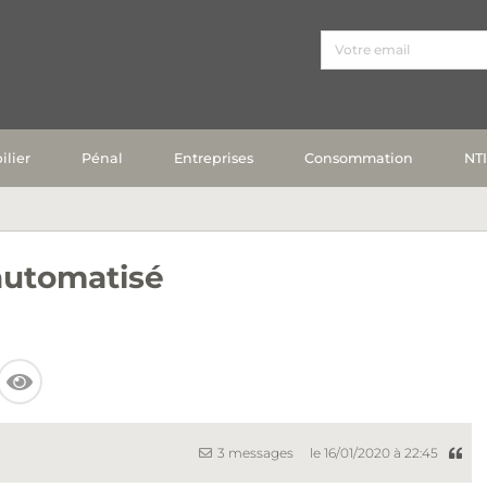
lier
Pénal
Entreprises
Consommation
NT
automatisé
3 messages
le 16/01/2020 à 22:45