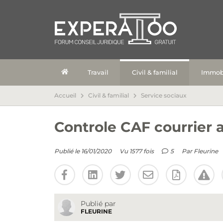
Travail
Civil & familial
Immobi
Accueil
Civil & familial
Service sociaux
Controle CAF courrier 
Publié le 16/01/2020
Vu 1577 fois
5
Par
Fleurine
Publié par
FLEURINE