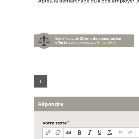
Après, la démarchage qu’il doit employer, je n
Bénéficiez de
20min de consultation
offerte
avec un avocat.
En profiter
1
Répondre
Votre texte