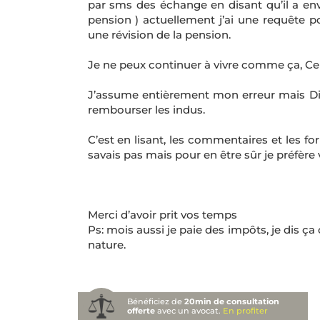
par sms des échange en disant qu’il a envoy
pension ) actuellement j’ai une requête po
une révision de la pension.
Je ne peux continuer à vivre comme ça, Cel
J’assume entièrement mon erreur mais Dite 
rembourser les indus.
C’est en lisant, les commentaires et les fo
savais pas mais pour en être sûr je préfère 
Merci d’avoir prit vos temps
Ps: mois aussi je paie des impôts, je dis ça
nature.
Bénéficiez de
20min de consultation
offerte
avec un avocat.
En profiter