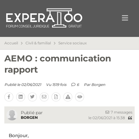
Accueil
Civil & familial
Service sociaux
AEMO : communication
rapport
Publié le 02/06/2021
Vu 1519 fois
6
Par
Borgen
7 messages
Publié par
BORGEN
le 02/06/2021 à 15:38
Bonjour,